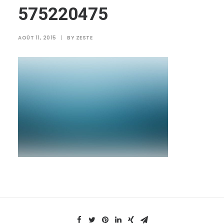
575220475
AOÛT 11, 2015
|
BY
ZESTE