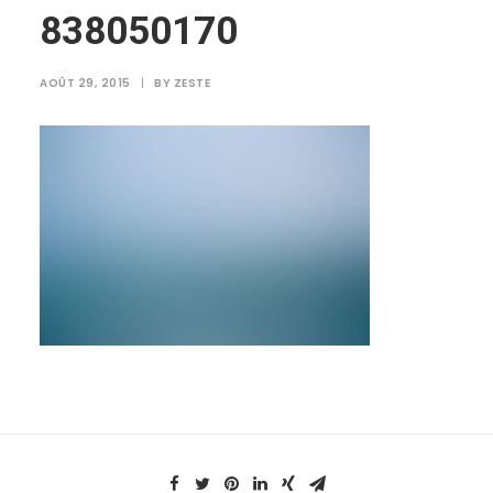
838050170
AOÛT 29, 2015
|
BY
ZESTE