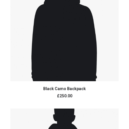
AJOUTER AU PANIER
Black Camo Backpack
£
250.00