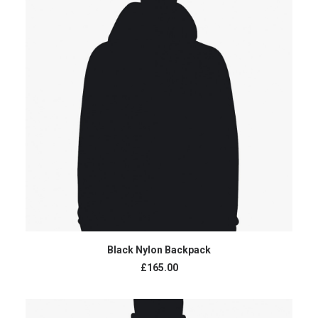
AJOUTER AU PANIER
Black Nylon Backpack
£
165.00