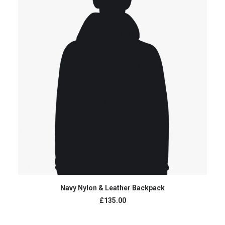
AJOUTER AU PANIER
Navy Nylon & Leather Backpack
£
135.00