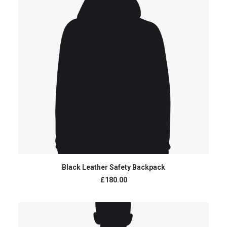
AJOUTER AU PANIER
Black Leather Safety Backpack
£
180.00