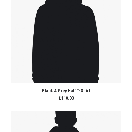
AJOUTER AU PANIER
Black & Grey Half T-Shirt
£
110.00