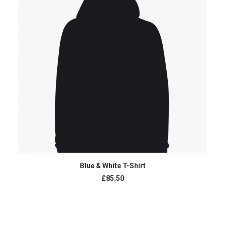
AJOUTER AU PANIER
Blue & White T-Shirt
£
85.50