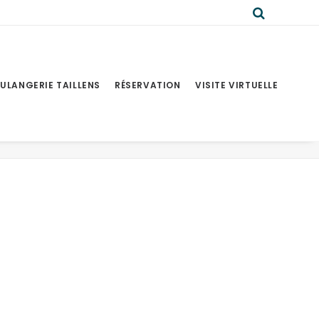
ULANGERIE TAILLENS
RÉSERVATION
VISITE VIRTUELLE
l
Sidebar Gallery Full-Width
Demo media 2010049285