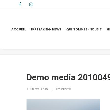
ACCUEIL
B(RE)AKING NEWS
QUI SOMMES-NOUS ?
H
Demo media 2010049285
Demo media 201004
JUIN 22, 2015
|
BY
ZESTE