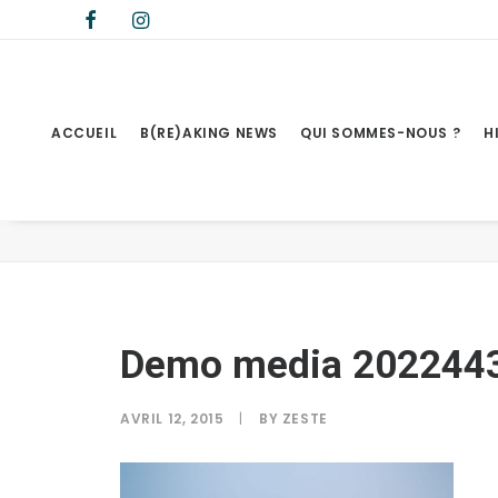
ACCUEIL
B(RE)AKING NEWS
QUI SOMMES-NOUS ?
H
Demo media 2022443213
Demo media 202244
AVRIL 12, 2015
|
BY
ZESTE