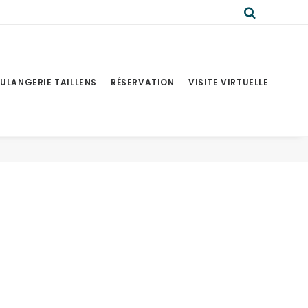
ULANGERIE TAILLENS
RÉSERVATION
VISITE VIRTUELLE
il
Sidebar Slides Full-Width
Demo media 2022443213