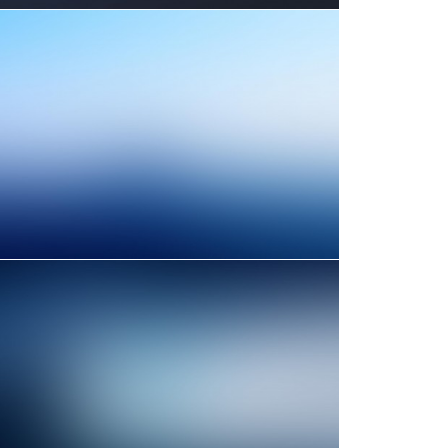
Web
Adv