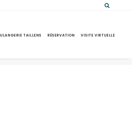
ULANGERIE TAILLENS
RÉSERVATION
VISITE VIRTUELLE
er | Homepage | Shop Classic
Demo media 694856846