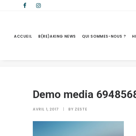
ACCUEIL
B(RE)AKING NEWS
QUI SOMMES-NOUS ?
H
Demo media 694856846
Demo media 694856
AVRIL 1, 2017
|
BY
ZESTE